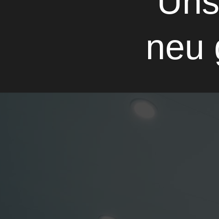
Uns
neu g