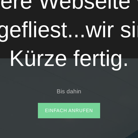
ere Webseite 
efliest...wir s
Kürze fertig.
Bis dahin
EINFACH ANRUFEN