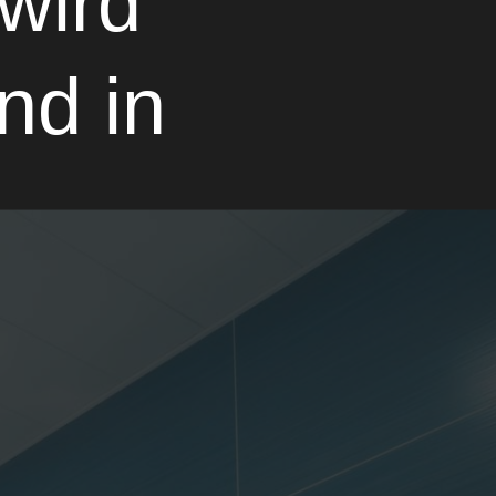
wird
ind in